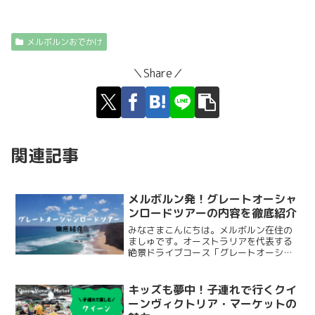
メルボルンおでかけ
＼Share／
関連記事
メルボルン発！グレートオーシャ
ンロードツアーの内容を徹底紹介
みなさまこんにちは。メルボルン在住の
ましゅです。オーストラリアを代表する
絶景ドライブコース「グレートオーシャ
ンロード」。メルボルンから日帰りでも
行ける人気観光ルートとして、世界中の
旅行者を魅了しています。どこまでも続
キッズも夢中！子連れで行くクイ
く海岸線、迫力満点の「1...
ーンヴィクトリア・マーケットの