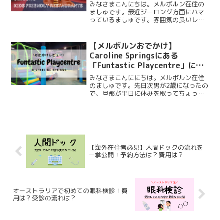
みなさまこんにちは。メルボルン在住の
ましゅです。最近ジーロング方面にハマ
っているましゅです。雰囲気の良いレス
トランやカフェが多くて大好き！今度ア
ートギャラリーにも行ってみようと思っ
ています。我が家からそんなに遠くな
【メルボルンおでかけ】
く、運転がしやすいのも◎今...
Caroline Springsにある
「Funtastic Playcentre」に行
ってみた
みなさまこんににちは。メルボルン在住
のましゅです。先日次男が2歳になったの
で、旦那が平日に休みを取ってちょっと
したお出かけに行きました。と言って
も、プレイセンターとレストランでの外
食ですが…Caroline Springs（キャロラ
インスプ...
【海外在住者必見】人間ドックの流れを
一挙公開！予約方法は？費用は？
オーストラリアで初めての眼科検診！費
用は？受診の流れは？