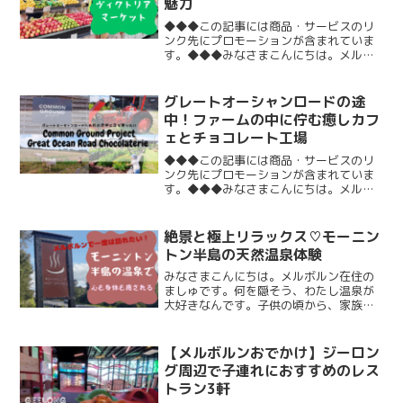
魅力
◆◆◆この記事には商品・サービスのリ
ンク先にプロモーションが含まれていま
す。◆◆◆みなさまこんにちは。メルボ
ルン在住のましゅです。メルボルンの市
内観光で欠かせないスポットのひとつ、
クイーンヴィクトリア・マーケット。
グレートオーシャンロードの途
「メルボルンの台所」と言わ...
中！ファームの中に佇む癒しカフ
ェとチョコレート工場
◆◆◆この記事には商品・サービスのリ
ンク先にプロモーションが含まれていま
す。◆◆◆みなさまこんにちは。メルボ
ルン在住のましゅです。隠れ家カフェを
探すのが趣味の一つですが、Google Map
で気になるカフェが見つかったので週末
絶景と極上リラックス♡モーニン
に早速行ってき...
トン半島の天然温泉体験
みなさまこんにちは。メルボルン在住の
ましゅです。何を隠そう、わたし温泉が
大好きなんです。子供の頃から、家族や
友達と一緒に、銭湯や温泉地に行くのが
大好きでした。オーストラリア・メルボ
ルンには、温泉施設があるのをご存じで
【メルボルンおでかけ】ジーロン
すか？行きたい行きたいと...
グ周辺で子連れにおすすめのレス
トラン3軒