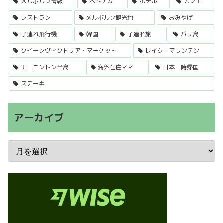
メルボルン情報
ベトナム
ホテル
カフェ
レストラン
メルボルン観光地
おみやげ
子連れ飛行機
韓国
子連れ旅
バリ島
クイーンヴィクトリア・マーケット
レイク・マウンテン
モーニントン半島
海外在住ママ
日本一時帰国
ステーキ
アーカイブ