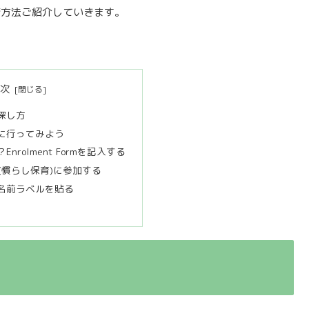
請方法ご紹介していきます。
目次
探し方
に行ってみよう
nrolment Formを記入する
sion (慣らし保育)に参加する
名前ラベルを貼る