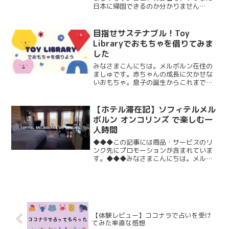
日本に帰国できるのか分かりません
が。。。先日息子のパスポートを申請し
ました。わたしたちカップルはどちらも
永住権保持者で、オーストラリアで出産
目指せサステナブル！Toy
をした時点で息子はオーストラ...
Libraryでおもちゃを借りてみま
した
みなさまこんにちは。メルボルン在住の
ましゅです。赤ちゃんの成長に欠かせな
いおもちゃ。息子の誕生からこれまでに
何個買ったのか覚えていません。楽しそ
うに遊んでいる姿を見ると、どんどん新
しいおもちゃを買い与えたくなっちゃい
【ホテル滞在記】ソフィテルメル
ますよね。うちの旦那は、...
ボルン オンコリンズ で楽しむ一
人時間
◆◆◆この記事には商品・サービスのリ
ンク先にプロモーションが含まれていま
す。◆◆◆みなさまこんにちは。メルボ
ルン在住のましゅです。以前から旦那
と、「たまにはそれぞれ一人時間をとろ
うか」と話しており、ソロ海外旅行を検
討していました。いろいろ考...
【体験レビュー】ココナラで占いを受け
てみた率直な感想