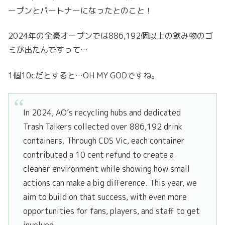
ープンとパートナーになったとのこと！
2024年の全豪オープンでは886,192個以上の飲み物のゴ
ミが出たんですって…
1個10cだとすると…OH MY GODですね。
In 2024, AO’s recycling hubs and dedicated
Trash Talkers collected over 886,192 drink
containers. Through CDS Vic, each container
contributed a 10 cent refund to create a
cleaner environment while showing how small
actions can make a big difference. This year, we
aim to build on that success, with even more
opportunities for fans, players, and staff to get
involved.