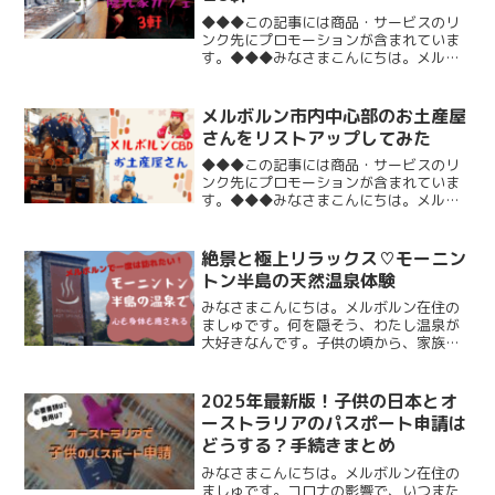
◆◆◆この記事には商品・サービスのリ
ンク先にプロモーションが含まれていま
す。◆◆◆みなさまこんにちは。メルボ
ルン在住のましゅです。わたしは大のコ
ーヒー好きで、働いていたときはよくお
昼休憩中にメルボルンシティのカフェ巡
メルボルン市内中心部のお土産屋
りをしたり、休日も気にな...
さんをリストアップしてみた
◆◆◆この記事には商品・サービスのリ
ンク先にプロモーションが含まれていま
す。◆◆◆みなさまこんにちは。メルボ
ルン在住のましゅです。本サイトで何度
かお送りしているお土産シリーズ。とい
うわけで今回は、メルボルン市内中心部
絶景と極上リラックス♡モーニン
でオーストラリアっぽいお...
トン半島の天然温泉体験
みなさまこんにちは。メルボルン在住の
ましゅです。何を隠そう、わたし温泉が
大好きなんです。子供の頃から、家族や
友達と一緒に、銭湯や温泉地に行くのが
大好きでした。オーストラリア・メルボ
ルンには、温泉施設があるのをご存じで
2025年最新版！子供の日本とオ
すか？行きたい行きたいと...
ーストラリアのパスポート申請は
どうする？手続きまとめ
みなさまこんにちは。メルボルン在住の
ましゅです。コロナの影響で、いつまた